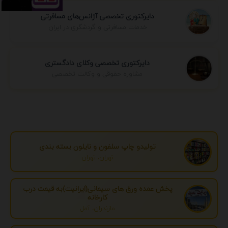
دایرکتوری تخصصی آژانس‌های مسافرتی
خدمات مسافرتی و گردشگری در ایران
دایرکتوری تخصصی وکلای دادگستری
مشاوره حقوقی و وکالت تخصصی
تولیدو چاپ سلفون و نایلون بسته بندی
تهران، تهران
پخش عمده ورق های سیمانی(ایرانیت)به قیمت درب
کارخانه
مازندران، آمل