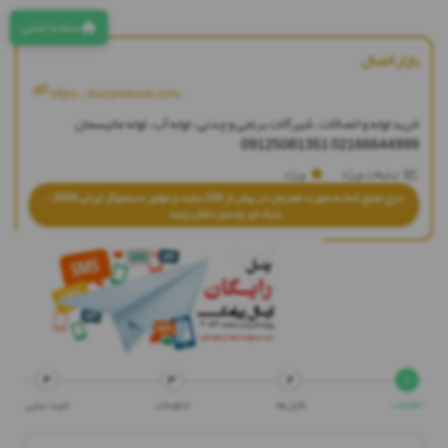
صفحه اصلی
بازار اتصال
https://bazaretesal.com/
خرید لوله و اتصالات ، شیرآلات برنجی و چدنی ، لوله آب ، لوله مانیسمان
09125081351
02166644999
تبلیغات ویژه
ویژه
درج تبلیغ شما به صورت همزمان در بیش از 150 سایت و موتور جستجوگر ایرانی 2059 -
با یک تیر چندین نشان بزنید
آگهی آریا
ثبت آگهی جدید در ۴ مرحله ساده
۴
۳
۲
۱
اطلاعات
فایل‌ها
تنظیمات
تایید نهایی