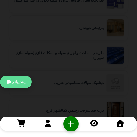
سردخانه سیار . فروش بدون واسطه تحویل در سراسر کشور
پارتیشن دوجداره
طراحی ، ساخت و اجرای سوله و اسکلت فلزی(سوله سازی
شیراز)
پشتیبانی
دینامیک سیالات محاسباتی شریف
درب ضد سرقت رحيمي كمالشهر كرج