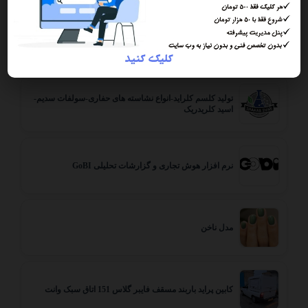
طلافروشی آنیاگلد
تولید کلسم کلراید-انواع نشاسته های حفاری-سولفات سدیم-
اسید کلریدریک
نرم افزار هوش تجاری و گزارشات تحلیلی GoBI
مدل ناخن
کابین پراید باربند مسقف فایبر گلاس 151 اتاق سبک وانت