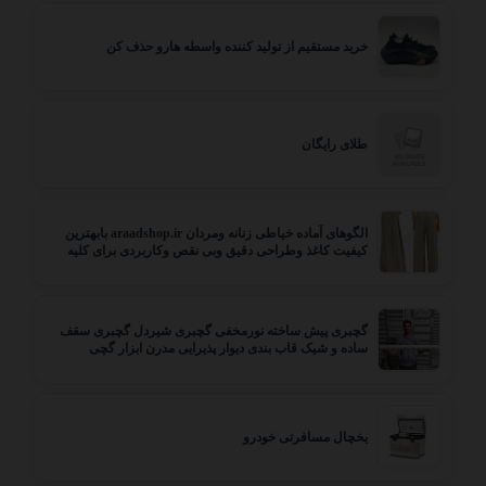
خرید مستقیم از تولید کننده واسطه هارو حذف کن
طلای رایگان
الگوهای آماده خیاطی زنانه ومردان araadshop.ir بابهترین
کیفیت کاغذ وطراحی دقیق وبی نقص وکاربردی برای کلیه
مزون ها وتولید ها حتی مبتدی های عزیز
گچبری پیش ساخته نورمخفی گچبری شیردل گچبری سقف
ساده و شیک قاب بندی دیوار پذیرایی مدرن ابزار گچی
گچکاری
یخچال مسافرتی خودرو