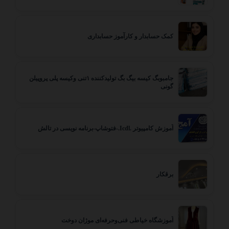
کمک حسابدار و کارآموز حسابداری
جامبوبگ کیسه بیگ بگ تولیدکننده ۱تنی وکیسه پلی پروپیلن
گونی
آموزش کامپیوتر .Icdl.-فتوشاپ-برنامه نویسی در تالش
برقکار
آموزشگاه خیاطی فنی‌وحرفه‌ای موژان دوخت