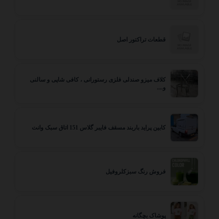
قطعات تراکتور اصل
کلاف میزو صندلی فلزی رستورانی ، کافی شاپی و سالنی
و....
کابین پراید باربند مسقف فایبر گلاس 151 اتاق سبک وانت
فروش رنگ سبزکلروفیل
پوشاک بچگانه