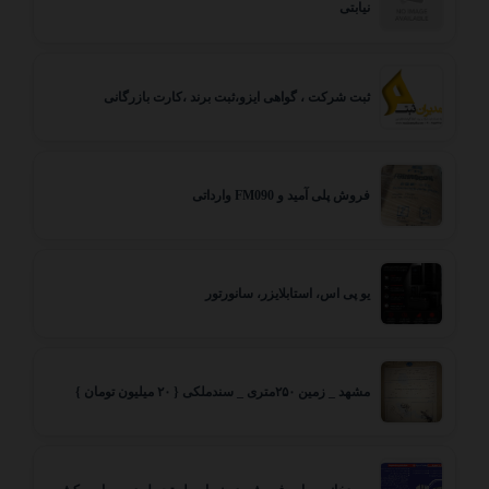
نیابتی
ثبت شرکت ، گواهی ایزو،ثبت برند ،کارت بازرگانی
فروش پلی آمید و FM090 وارداتی
یو پی اس، استابلایزر، سانورتور
مشهد _ زمین ۲۵۰متری _ سندملکی { ۲۰ میلیون تومان }