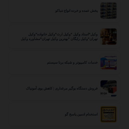
پخش عمده و خرده انواع تنباکو
وکیل*استاد وکیل *وکیل ارث*وکیل خانواده*وکیل
تهران*وکیل رایگان *بهترین وکیل تهران*مشاوره وکیل
خدمات کامپیوتر و شبکه برنا سیستم
فروش دستگاه بوگیر مرغداری | کاهش بوی آمونیاک
استخدام ادمین پاسخ گو