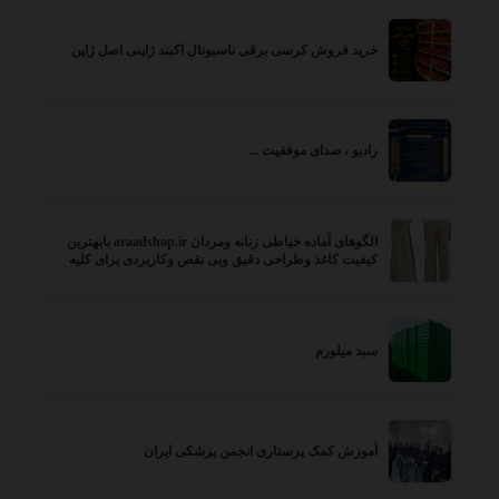
خرید فروش کرسی برقی ناسیونال اکبند ژاپنی اصل ژاپن
رادیو ، صدای موفقیت ...
الگوهای آماده خیاطی زنانه ومردان araadshop.ir بابهترین
کیفیت کاغذ وطراحی دقیق وبی نقص وکاربردی برای کلیه
مزون ها وتولید ها حتی مبتدی های عزیز
سبد میلورم
آموزش کمک پرستاری انجمن پزشکی ایران