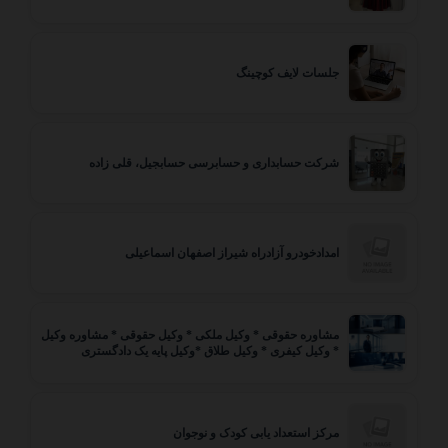
جلسات لایف کوچینگ
شرکت حسابداری و حسابرسی حسابجیل، قلی زاده
امدادخودرو آزادراه شیراز اصفهان اسماعیلی
مشاوره حقوقی * وکیل ملکی * وکیل حقوقی * مشاوره وکیل
* وکیل کیفری * وکیل طلاق *وکیل پایه یک دادگستری
مرکز استعداد یابی کودک و نوجوان