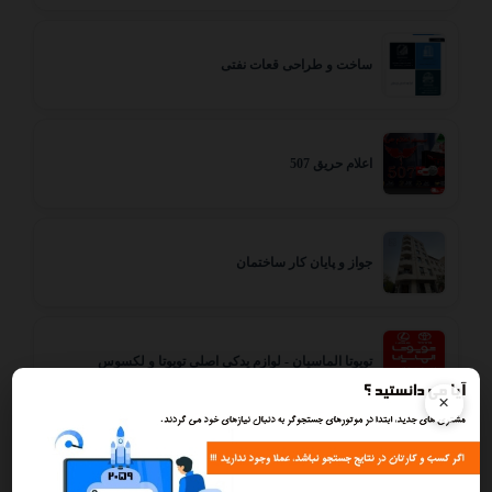
ساخت و طراحی قعات نفتی
اعلام حریق 507
جواز و پایان کار ساختمان
تویوتا الماسیان - لوازم یدکی اصلی تویوتا و لکسوس
×
تعمیرات تخصصی ماشین لباسشویی در محل