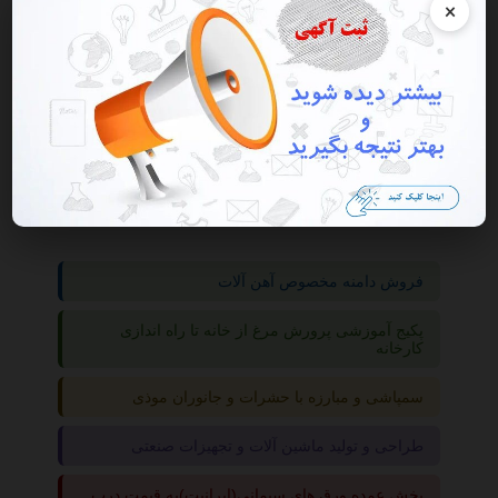
×
گروه ها
لوازم
اسباب بازی
فروش دامنه مخصوص آهن آلات
پکیج آموزشی پرورش مرغ از خانه تا راه اندازی
کارخانه
سمپاشی و مبارزه با حشرات و جانوران موذی
طراحی و تولید ماشین آلات و تجهیزات صنعتی
پخش عمده ورق های سیمانی(ایرانیت)به قیمت درب