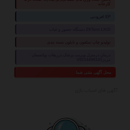
کارخانه
افزودنی EP
دستگاه حضور و غیاب ZKTeco LX15
تولیدو چاپ سلفون و نایلون بسته بندی
درمان درمنزل ویزیت پزشک,تزریقات وپانسمان
تبریز09214496181
محل آگهی متنی شما
آگهی های اسباب بازی