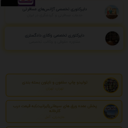
دایرکتوری تخصصی آژانس‌های مسافرتی
خدمات مسافرتی و گردشگری در ایران
دایرکتوری تخصصی وکلای دادگستری
مشاوره حقوقی و وکالت تخصصی
تولیدو چاپ سلفون و نایلون بسته بندی
تهران، تهران
پخش عمده ورق های سیمانی(ایرانیت)به قیمت درب
کارخانه
مازندران، آمل