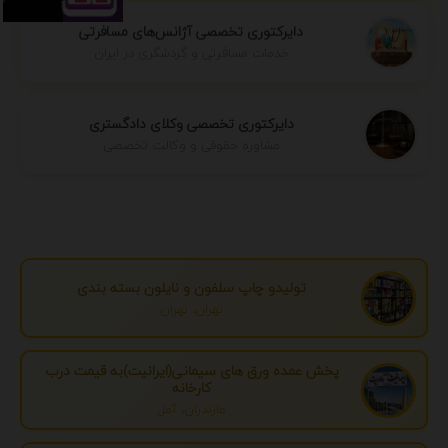
دایرکتوری تخصصی آژانس‌های مسافرتی
خدمات مسافرتی و گردشگری در ایران
دایرکتوری تخصصی وکلای دادگستری
مشاوره حقوقی و وکالت تخصصی
تولیدو چاپ سلفون و نایلون بسته بندی
تهران، تهران
پخش عمده ورق های سیمانی(ایرانیت)به قیمت درب
کارخانه
مازندران، آمل