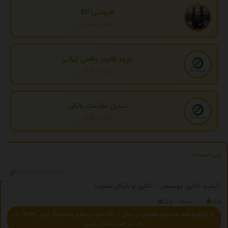
افزودنی EP
تهران، تهران
خرید فالوور واقعی ایرانی
تهران، تهران
تبدیل اطلاعات بانکی
تهران، تهران
پلی لیست
https://play.2059.ir
آرشیو آنلاین موسیقی - آنلاین و رایگان بشنوید.
ویژه
تبلیغات ویژه
درج تبلیغ شما به صورت همزمان در بیش از 150 سایت و موتور جستجوگر ایرانی 2059 - با
یک تیر چندین نشان بزنید