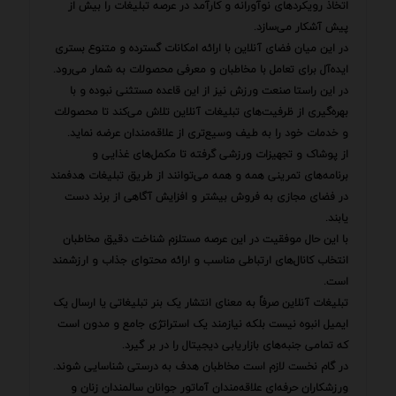
اتخاذ رویکردهای نوآورانه و کارآمد در عرصه تبلیغات را بیش از
پیش آشکار می‌سازد.
در این میان فضای آنلاین با ارائه امکانات گسترده و متنوع بستری
ایده‌آل برای تعامل با مخاطبان و معرفی محصولات به شمار می‌رود.
در این راستا صنعت ورزش نیز از این قاعده مستثنی نبوده و با
بهره‌گیری از ظرفیت‌های تبلیغات آنلاین تلاش می‌کند تا محصولات
و خدمات خود را به طیف وسیع‌تری از علاقه‌مندان عرضه نماید.
از پوشاک و تجهیزات ورزشی گرفته تا مکمل‌های غذایی و
برنامه‌های تمرینی همه و همه می‌توانند از طریق تبلیغات هدفمند
در فضای مجازی به فروش بیشتر و افزایش آگاهی از برند دست
یابند.
با این حال موفقیت در این عرصه مستلزم شناخت دقیق مخاطبان
انتخاب کانال‌های ارتباطی مناسب و ارائه محتوای جذاب و ارزشمند
است.
تبلیغات آنلاین صرفاً به معنای انتشار یک بنر تبلیغاتی یا ارسال یک
ایمیل انبوه نیست بلکه نیازمند یک استراتژی جامع و مدون است
که تمامی جنبه‌های بازاریابی دیجیتال را در بر گیرد.
در گام نخست لازم است مخاطبان هدف به درستی شناسایی شوند.
ورزشکاران حرفه‌ای علاقه‌مندان آماتور جوانان سالمندان زنان و