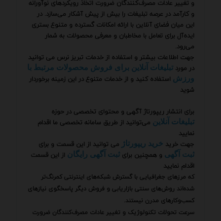
و تغییر عادات مصرف‌کنندگان ضرورت اتخاذ رویکردهای نوآورانه
و کارآمد در عرصه تبلیغات را بیش از پیش آشکار می‌سازد. در
این میان فضای آنلاین با ارائه امکانات گسترده و متنوع بستری
ایده‌آل برای تعامل با مخاطبان و معرفی محصولات به شمار
می‌رود.
جهت اطلاعات بیشتر و استفاده از خدمات تبریز نرس می توانید
در مورد
تبلیغات آنلاین برای فروش محصولات مرتبط با
استفاده کنید و از خدمات متنوع در این زمینه برخوردار
ورزش
شوید
برای انتشار ریپورتاژ آگهی و محتوای تخصصی در حوزه
می‌توانید از طریق سامانه تخصصی ما اقدام
تبلیغات آنلاین
نمایید
جهت خرید
می توانید از این قسمت و برای
خرید ریپورتاژ
و همچنین برای
از این قسمت
ثبت آگهی
ثبت آگهی رایگان
اقدام نمایید
که مرزهای جغرافیایی با گسترش شبکه‌های اینترنتی کمرنگ‌تر
شده‌اند روش‌های سنتی بازاریابی و فروش دیگر پاسخگوی نیازهای
کسب‌وکارهای مدرن نیستند.
سرعت تحولات تکنولوژیک و تغییر عادات مصرف‌کنندگان ضرورت