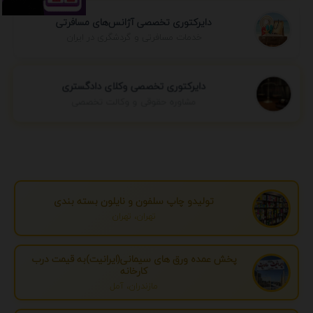
دایرکتوری تخصصی آژانس‌های مسافرتی
خدمات مسافرتی و گردشگری در ایران
دایرکتوری تخصصی وکلای دادگستری
مشاوره حقوقی و وکالت تخصصی
تولیدو چاپ سلفون و نایلون بسته بندی
تهران، تهران
پخش عمده ورق های سیمانی(ایرانیت)به قیمت درب
کارخانه
مازندران، آمل