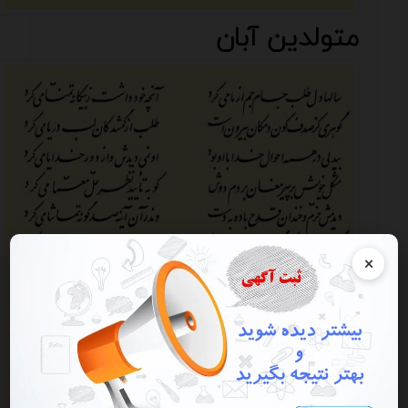
متولدین آبان
×