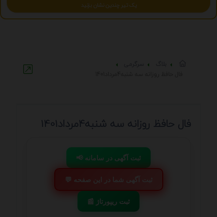
یک تیر چندین نشان بزنید
بلاگ
سرگرمی
فال حافظ روزانه سه شنبه4مرداد1401
فال حافظ روزانه سه شنبه4مرداد1401
📢 ثبت آگهی در سامانه
💬 ثبت آگهی شما در این صفحه
📰 ثبت ریپورتاژ