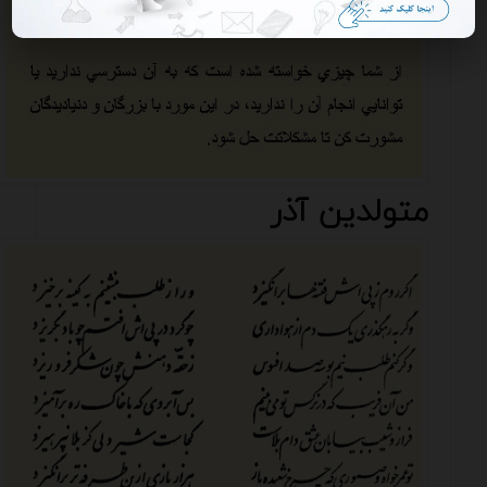
متولدین آذر