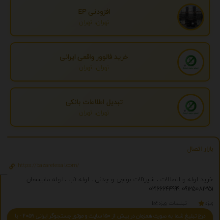
افزودنی EP
تهران، تهران
خرید فالوور واقعی ایرانی
تهران، تهران
تبدیل اطلاعات بانکی
تهران، تهران
بازار اتصال
https://bazaretesal.com/
خرید لوله و اتصالات ، شیرآلات برنجی و چدنی ، لوله آب ، لوله مانیسمان
02166644999
09125081351
ویژه
تبلیغات ویژه
درج تبلیغ شما به صورت همزمان در بیش از 150 سایت و موتور جستجوگر ایرانی 2059 - با