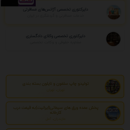
دایرکتوری تخصصی آژانس‌های مسافرتی
خدمات مسافرتی و گردشگری در ایران
دایرکتوری تخصصی وکلای دادگستری
مشاوره حقوقی و وکالت تخصصی
تولیدو چاپ سلفون و نایلون بسته بندی
تهران، تهران
پخش عمده ورق های سیمانی(ایرانیت)به قیمت درب
کارخانه
مازندران، آمل