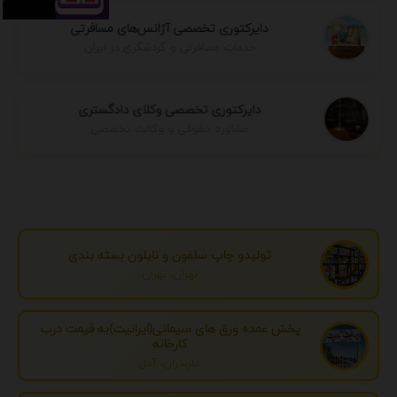
دایرکتوری تخصصی آژانس‌های مسافرتی
خدمات مسافرتی و گردشگری در ایران
دایرکتوری تخصصی وکلای دادگستری
مشاوره حقوقی و وکالت تخصصی
تولیدو چاپ سلفون و نایلون بسته بندی
تهران، تهران
پخش عمده ورق های سیمانی(ایرانیت)به قیمت درب
کارخانه
مازندران، آمل