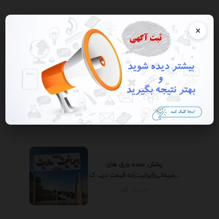
×
تسمه نقاله بارگیری ،رولیک و سایر
تجهیزات نوار...
تهران - تهران
پخش عمده ورق های
سیمانی(ایرانیت)به قیمت درب ک...
مازندران - آمل