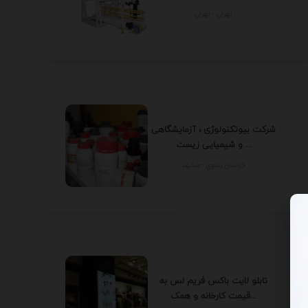
تهران - تهران
شرکت بیوتکنولوژی ، آزمایشگاهی
و شیمیایی زیست ...
خراسان رضوي - مشهد
تابلو لایت باکس فریم لس به
قیمت کارخانه و همک...