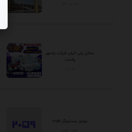
مازندران - آمل
مخازن پلی اتیلن شرکت رادمهر
پلاست
يزد - يزد
موتور جستجوگر 2059
تهران - تهران