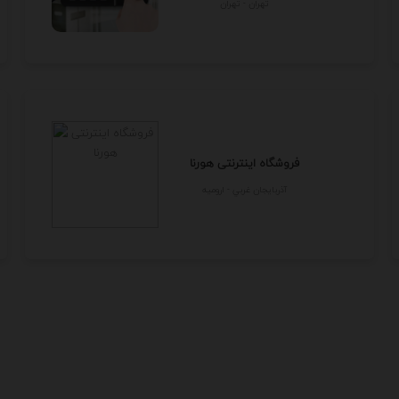
تهران - تهران
فروشگاه اینترنتی هورنا
آذربايجان غربي - اروميه