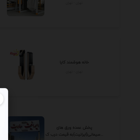
تهران - تهران
خانه هوشمند کایا
تهران - تهران
پخش عمده ورق های
سیمانی(ایرانیت)به قیمت درب ک...