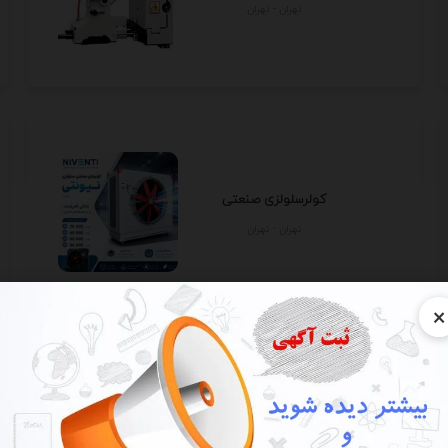
تهران - تهران
کولرسلولزی صنعتی
تهران - تهران
×
تسمه نقاله بارگیری ،رولیک و سایر
تجهیزات نوار...