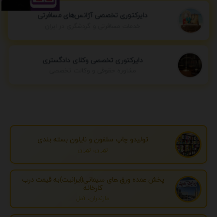
دایرکتوری تخصصی آژانس‌های مسافرتی
خدمات مسافرتی و گردشگری در ایران
دایرکتوری تخصصی وکلای دادگستری
مشاوره حقوقی و وکالت تخصصی
تولیدو چاپ سلفون و نایلون بسته بندی
تهران، تهران
پخش عمده ورق های سیمانی(ایرانیت)به قیمت درب
کارخانه
مازندران، آمل