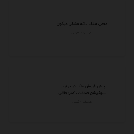
معدن سنگ لاشه مشکی میگون
مازندران - چالوس
پیش فروش ملک در بهترین
لوکیشن صدف100متر(جلالی...
هرمزگان - كيش