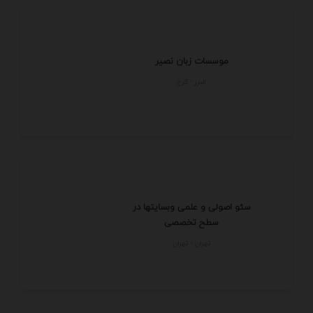
موسسات زبان نصیر
البرز - كرج
سئو اصولی و علمی وبسایتها در
سطح تخصصی
تهران - تهران