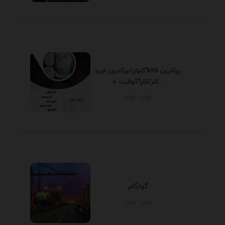
پرکلرین 65%کلران/پرکلرین نیرو
کلر/کلرآکوفیت ه...
تهران - تهران
گوارگام
تهران - تهران