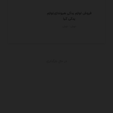
فروش لوازم یدکی هیوندای,لوازم
یدکی کیا
تهران - تهران
در حال بارگذاری