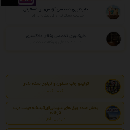
دایرکتوری تخصصی آژانس‌های مسافرتی
خدمات مسافرتی و گردشگری در ایران
دایرکتوری تخصصی وکلای دادگستری
مشاوره حقوقی و وکالت تخصصی
تولیدو چاپ سلفون و نایلون بسته بندی
تهران، تهران
پخش عمده ورق های سیمانی(ایرانیت)به قیمت درب
کارخانه
مازندران، آمل