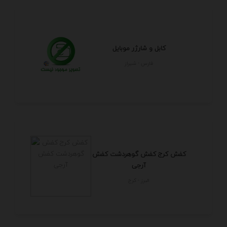
کابل و شارژر موبایل
فارس - شيراز
کفش کرج کفش گوهردشت کفش
آرجی
البرز - كرج