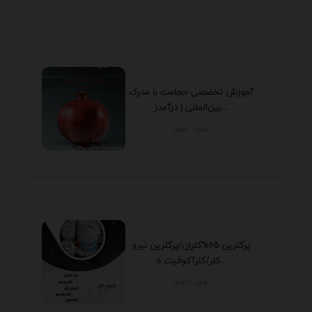
آموزش تخصصی حجامت با مدرک
بین‌المللی | درآمدز...
تهران - تهران
پرکلرین 65%کلران/پرکلرین نیرو
کلر/کلرآکوفیت ه...
تهران - تهران