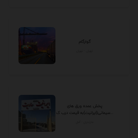
گوارگام
تهران - تهران
پخش عمده ورق های
سیمانی(ایرانیت)به قیمت درب ک...
مازندران - آمل