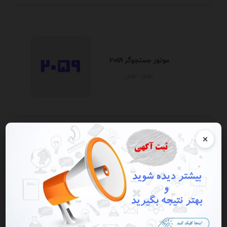
موتور جستجوگر 2059
تهران - تهران
×
کریپتو ایرانیکا
تهران - تهران