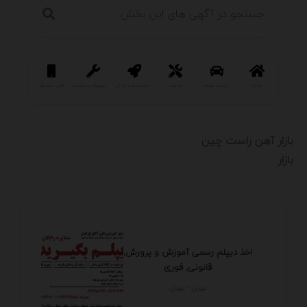
املاک
وسایل نقلیه
خدمات
استخدام و کاریابی
تجهیزات و صنعتی
کالای دیجیتال
سرگرمی و فر
بازار آهن راست چین
بازار
اخذ دیپلم رسمی آموزش و پرورش,
قانونی, فوری
تهران - تهران