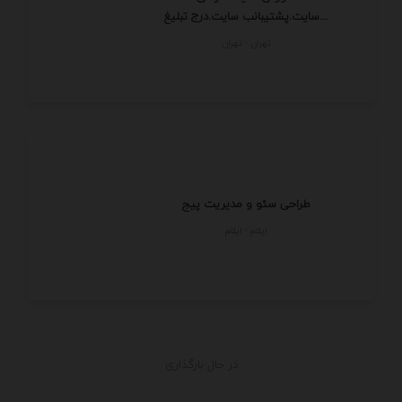
سایت.پشتیبانب سایت.درج تبلیغ...
تهران - تهران
طراحی سئو و مدیریت پیج
ايلام - ايلام
در حال بارگذاری