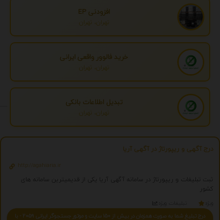
افزودنی EP
تهران، تهران
خرید فالوور واقعی ایرانی
تهران، تهران
تبدیل اطلاعات بانکی
تهران، تهران
درج آگهی و ریپورتاژ در آگهی آریا
http://agahiaria.ir
ثبت تبلیغات و ریپورتاژ در سامانه آگهی آریا یکی از قدیمیترین سامانه های
کشور
ویژه
تبلیغات ویژه
درج تبلیغ شما به صورت همزمان در بیش از 150 سایت و موتور جستجوگر ایرانی 2059 - با