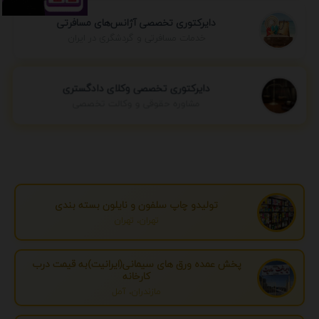
دایرکتوری تخصصی آژانس‌های مسافرتی
خدمات مسافرتی و گردشگری در ایران
دایرکتوری تخصصی وکلای دادگستری
مشاوره حقوقی و وکالت تخصصی
تولیدو چاپ سلفون و نایلون بسته بندی
تهران، تهران
پخش عمده ورق های سیمانی(ایرانیت)به قیمت درب
کارخانه
مازندران، آمل