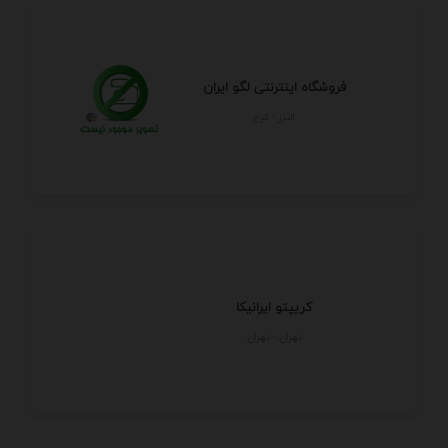
فروشگاه اینترنتی لگو ایران
البرز - كرج
کریپتو ایرانیکا
تهران - تهران