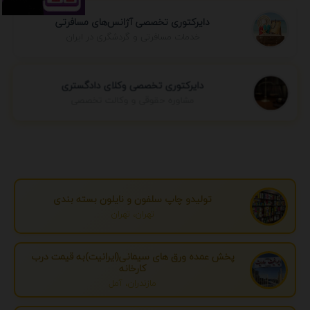
دایرکتوری تخصصی آژانس‌های مسافرتی
خدمات مسافرتی و گردشگری در ایران
دایرکتوری تخصصی وکلای دادگستری
مشاوره حقوقی و وکالت تخصصی
تولیدو چاپ سلفون و نایلون بسته بندی
تهران، تهران
پخش عمده ورق های سیمانی(ایرانیت)به قیمت درب
کارخانه
مازندران، آمل