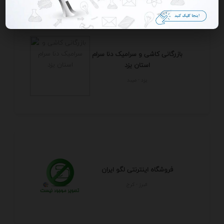
بازرگانی کاشی و سرامیک دنا سرام
استان یزد
يزد - ميبد
فروشگاه اینترنتی لگو ایران
البرز - كرج