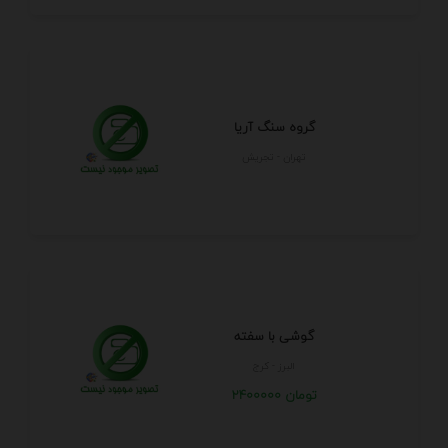
گروه سنگ آریا
تهران - تجريش
گوشی با سفته
البرز - كرج
2400000 تومان