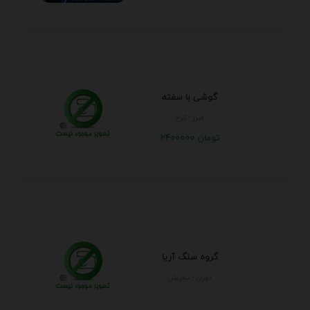
گوشی با سفته
البرز - كرج
2400000 تومان
گروه سنگ آریا
تهران - تجريش