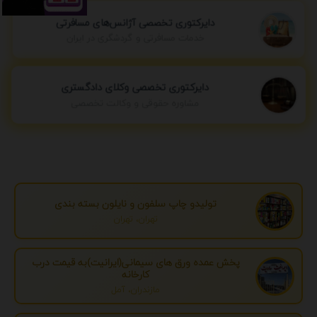
دایرکتوری تخصصی آژانس‌های مسافرتی
خدمات مسافرتی و گردشگری در ایران
دایرکتوری تخصصی وکلای دادگستری
مشاوره حقوقی و وکالت تخصصی
تولیدو چاپ سلفون و نایلون بسته بندی
تهران، تهران
پخش عمده ورق های سیمانی(ایرانیت)به قیمت درب
کارخانه
مازندران، آمل