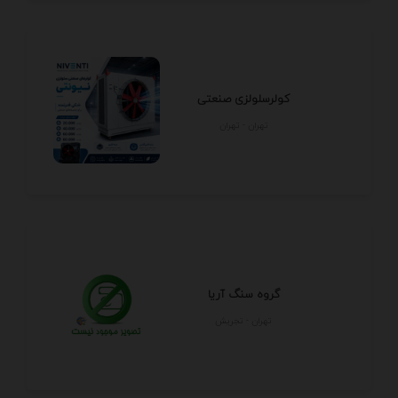
کولرسلولزی صنعتی
تهران - تهران
گروه سنگ آریا
تهران - تجريش