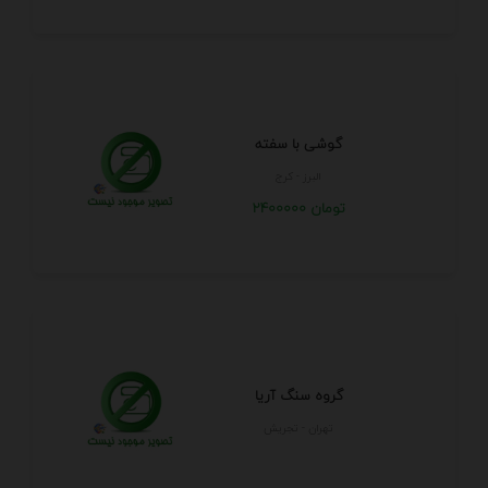
گوشی با سفته
البرز - كرج
2400000 تومان
گروه سنگ آریا
تهران - تجريش