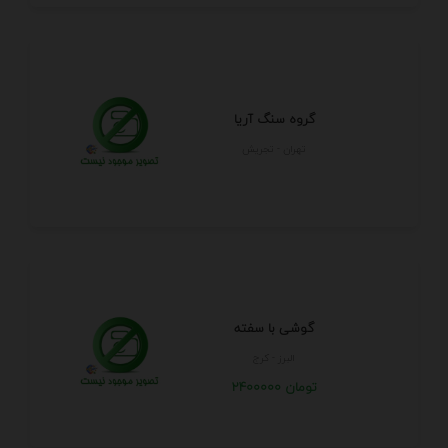
گروه سنگ آریا
تهران - تجريش
گوشی با سفته
البرز - كرج
2400000 تومان