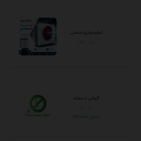
کولرسلولزی صنعتی
تهران - تهران
گوشی با سفته
البرز - كرج
2400000 تومان