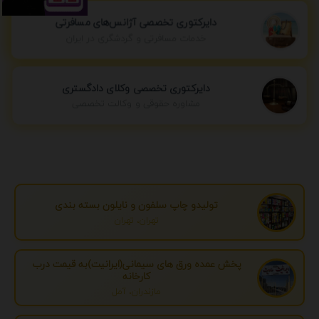
دایرکتوری تخصصی آژانس‌های مسافرتی
خدمات مسافرتی و گردشگری در ایران
دایرکتوری تخصصی وکلای دادگستری
مشاوره حقوقی و وکالت تخصصی
تولیدو چاپ سلفون و نایلون بسته بندی
تهران، تهران
پخش عمده ورق های سیمانی(ایرانیت)به قیمت درب
کارخانه
مازندران، آمل