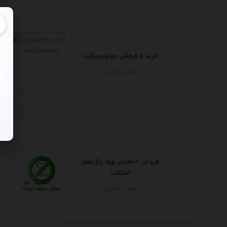
خرید و فروش موتورسیکلت
تهران - تهران
فروش 1500متر ویلا باغ تمام
امکانات
تهران - شهريار