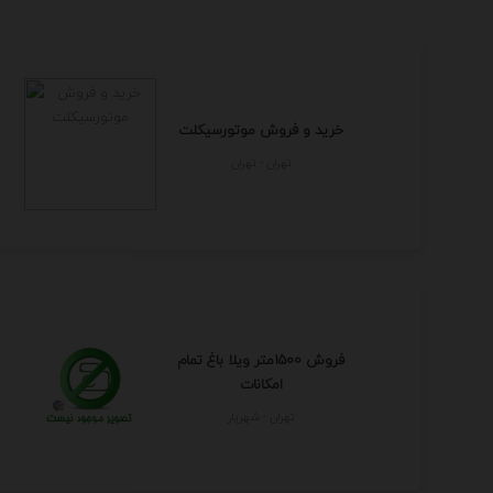
خرید و فروش موتورسیکلت
تهران - تهران
فروش 1500متر ویلا باغ تمام
امکانات
تهران - شهريار