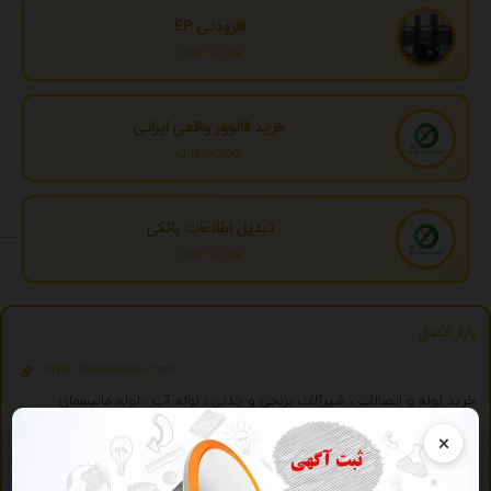
افزودنی EP
تهران، تهران
خرید فالوور واقعی ایرانی
تهران، تهران
تبدیل اطلاعات بانکی
تهران، تهران
بازار اتصال
https://bazaretesal.com/
خرید لوله و اتصالات ، شیرآلات برنجی و چدنی ، لوله آب ، لوله مانیسمان
02166644999
09125081351
×
ویژه
تبلیغات ویژه
درج تبلیغ شما به صورت همزمان در بیش از 150 سایت و موتور جستجوگر ایرانی 2059 - با