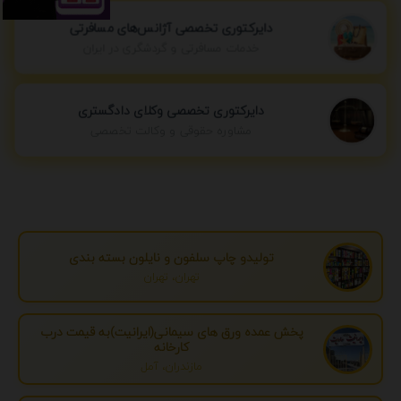
دایرکتوری تخصصی آژانس‌های مسافرتی
خدمات مسافرتی و گردشگری در ایران
دایرکتوری تخصصی وکلای دادگستری
مشاوره حقوقی و وکالت تخصصی
تولیدو چاپ سلفون و نایلون بسته بندی
تهران، تهران
پخش عمده ورق های سیمانی(ایرانیت)به قیمت درب
کارخانه
مازندران، آمل