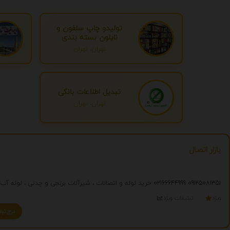
تولیدو چاپ سلفون و
نایلون بسته بندی
تهران، تهران
تبدیل اطلاعات بانکی
تهران، تهران
بازار اتصال
09125081351
02166644999
خرید لوله و اتصالات ، شیرآلات برنجی و چدنی ، لوله آب ، لوله مانیسمان
ویژه
تبلیغات ویژه
درج تبلیغ شما به