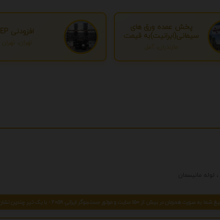
پخش عمده ورق های
افزودنی EP
سیمانی(ایرانیت)به قیمت
تهران، تهران
درب کارخانه
مازندران، آمل
 صورت همزمان در بیش از 150 سایت و موتور جستجوگر ایرانی 2059 - با یک تیر چندین نشان بزنید