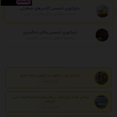
دایرکتوری تخصصی آژانس‌های مسافرتی
خدمات مسافرتی و گردشگری در ایران
دایرکتوری تخصصی وکلای دادگستری
مشاوره حقوقی و وکالت تخصصی
تولیدو چاپ سلفون و نایلون بسته بندی
تهران، تهران
پخش عمده ورق های سیمانی(ایرانیت)به قیمت درب
کارخانه
مازندران، آمل