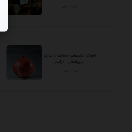
تهران - تهران
آموزش تخصصی حجامت با مدرک
بین‌المللی | درآمدز...
تهران - تهران