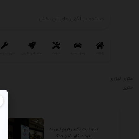
املاک
وسایل نقلیه
خدمات
استخدام و کاریابی
تجهیزات و ص
متری لیزری
متری
تابلو لایت باکس فریم لس به
قیمت کارخانه و همک...