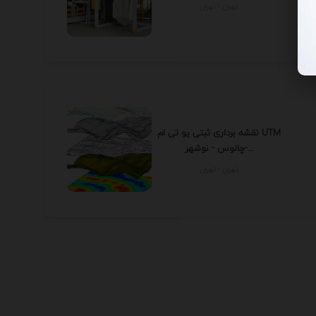
تهران - تهران
نقشه برداری ثبتی یو تی ام UTM
چالوس - نوشهر-...
تهران - تهران