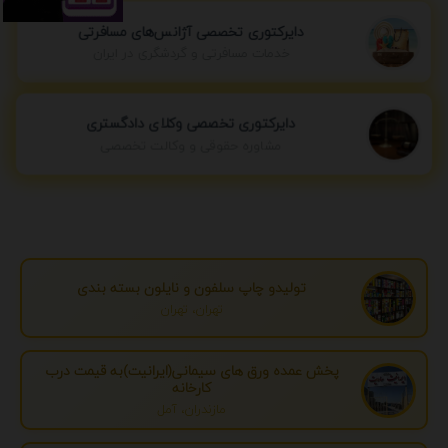
دایرکتوری تخصصی آژانس‌های مسافرتی
خدمات مسافرتی و گردشگری در ایران
دایرکتوری تخصصی وکلای دادگستری
مشاوره حقوقی و وکالت تخصصی
تولیدو چاپ سلفون و نایلون بسته بندی
تهران، تهران
پخش عمده ورق های سیمانی(ایرانیت)به قیمت درب
کارخانه
مازندران، آمل