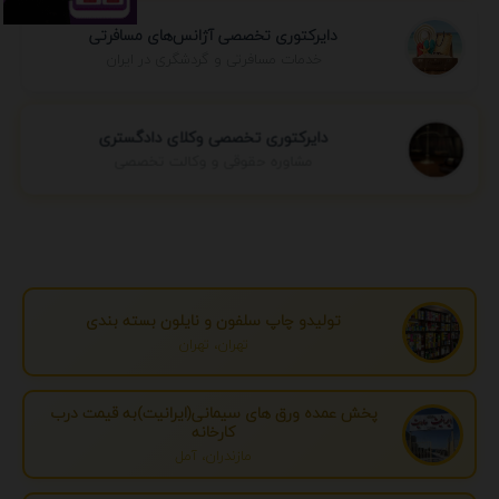
دایرکتوری تخصصی آژانس‌های مسافرتی
خدمات مسافرتی و گردشگری در ایران
دایرکتوری تخصصی وکلای دادگستری
مشاوره حقوقی و وکالت تخصصی
تولیدو چاپ سلفون و نایلون بسته بندی
تهران، تهران
پخش عمده ورق های سیمانی(ایرانیت)به قیمت درب
کارخانه
مازندران، آمل