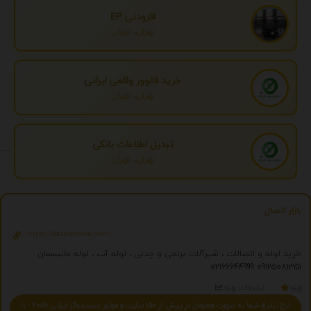
افزودنی EP
تهران، تهران
خرید فالوور واقعی ایرانی
تهران، تهران
تبدیل اطلاعات بانکی
تهران، تهران
بازار اتصال
https://bazaretesal.com/
خرید لوله و اتصالات ، شیرآلات برنجی و چدنی ، لوله آب ، لوله مانیسمان
02166644999
09125081351
ویژه
تبلیغات ویژه
درج تبلیغ شما به صورت همزمان در بیش از 150 سایت و موتور جستجوگر ایرانی 2059 - با