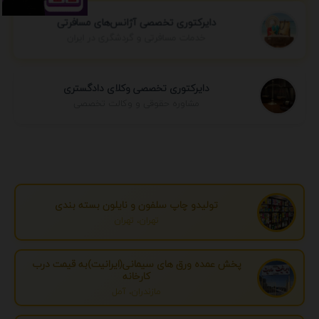
دایرکتوری تخصصی آژانس‌های مسافرتی
خدمات مسافرتی و گردشگری در ایران
دایرکتوری تخصصی وکلای دادگستری
مشاوره حقوقی و وکالت تخصصی
تولیدو چاپ سلفون و نایلون بسته بندی
تهران، تهران
پخش عمده ورق های سیمانی(ایرانیت)به قیمت درب
کارخانه
مازندران، آمل