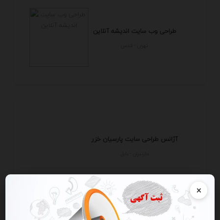
طراحی وب سایت اندیشه آنلاین
تهران - قدس
آژانس طراحی سایت پارسیان خزر
مازندران - بابل
×