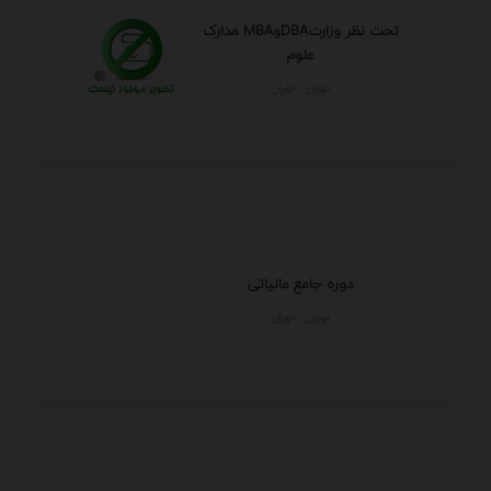
مدارک MBAوDBAتحت نظر وزارت
علوم
تهران - تهران
دوره جامع مالیاتی
تهران - تهران