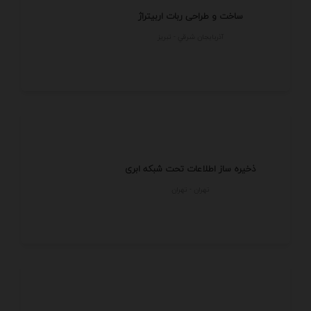
ساخت و طراحی ربات اربیتراژ
آذربايجان شرقي - تبريز
ذخیره ساز اطلاعات تحت شبکه ابری
تهران - تهران