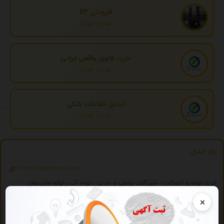
افزودنی EP
تهران، تهران
خرید فالوور واقعی ایرانی
تهران، تهران
تبدیل اطلاعات بانکی
تهران، تهران
بازار اتصال
https://bazaretesal.com/
خرید لوله و اتصالات ، شیرآلات برنجی و چدنی ، لوله آب ، لوله مانیسمان
02166644999
09125081351
×
ویژه
تبلیغات ویژه
درج تبلیغ شما به صورت همزمان در بیش از 150 سایت و موتور جستجوگر ایرانی 2059 - با