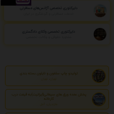
دایرکتوری تخصصی آژانس‌های مسافرتی
خدمات مسافرتی و گردشگری در ایران
دایرکتوری تخصصی وکلای دادگستری
مشاوره حقوقی و وکالت تخصصی
تولیدو چاپ سلفون و نایلون بسته بندی
تهران، تهران
پخش عمده ورق های سیمانی(ایرانیت)به قیمت درب
کارخانه
مازندران، آمل