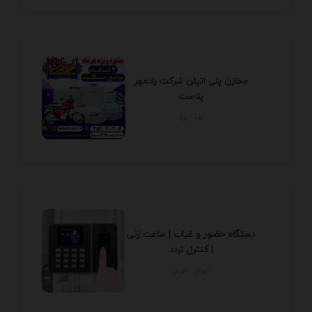
مخازن پلی اتیلن شرکت رادمهر
پلاست
يزد - يزد
دستگاه حضور و غیاب | ساعت زنی
| کنترل تردد
تهران - تهران