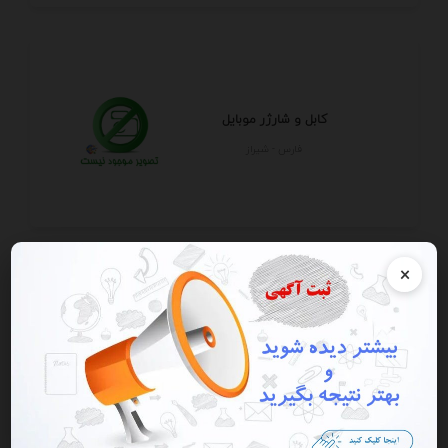
کابل و شارژر موبایل
فارس - شيراز
×
مرکزخدمات پس ازفروش وتعمیرات
تخصصی گوشی موبای...
تهران - تهران