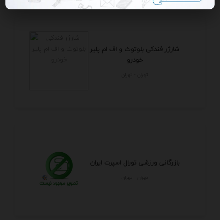
شارژر فندکی بلوتوث و اف ام پلیر
خودرو
تهران - تهران
بازرگانی ورزشی تورال اسپرت ایران
تهران - تهران