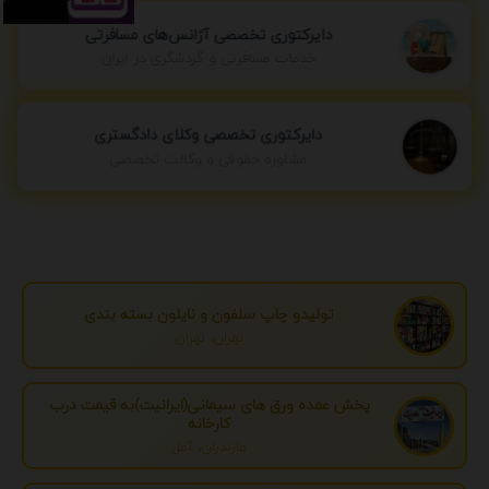
دایرکتوری تخصصی آژانس‌های مسافرتی
خدمات مسافرتی و گردشگری در ایران
دایرکتوری تخصصی وکلای دادگستری
مشاوره حقوقی و وکالت تخصصی
تولیدو چاپ سلفون و نایلون بسته بندی
تهران، تهران
پخش عمده ورق های سیمانی(ایرانیت)به قیمت درب
کارخانه
مازندران، آمل