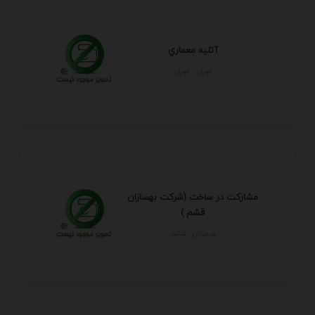
آتليه معماري
تهران - تهران
مشارکت در ساخت (شرکت بهسازان
قشم )
هرمزگان - قشم