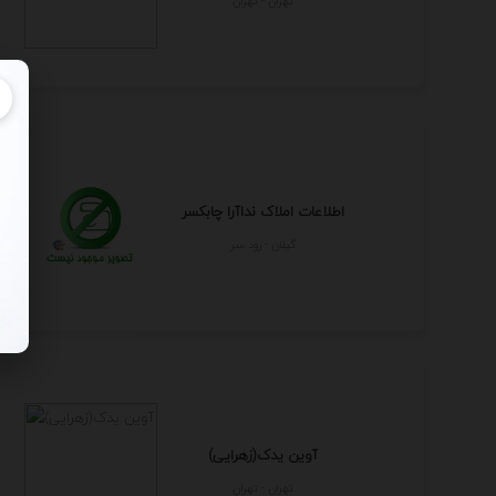
تهران - تهران
اطلاعات املاک نداآرا چابکسر
گيلان - رود سر
آوین یدک(زهرایی)
تهران - تهران