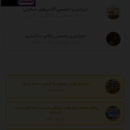
دایرکتوری تخصصی آژانس‌های مسافرتی
خدمات مسافرتی و گردشگری در ایران
دایرکتوری تخصصی وکلای دادگستری
مشاوره حقوقی و وکالت تخصصی
تولیدو چاپ سلفون و نایلون بسته بندی
تهران، تهران
پخش عمده ورق های سیمانی(ایرانیت)به قیمت درب
کارخانه
مازندران، آمل