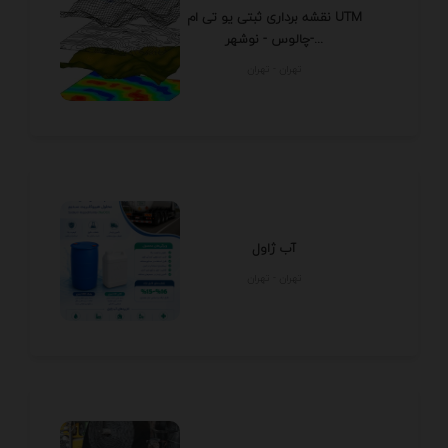
نقشه برداری ثبتی یو تی ام UTM
چالوس - نوشهر-...
تهران - تهران
آب ژاول
تهران - تهران