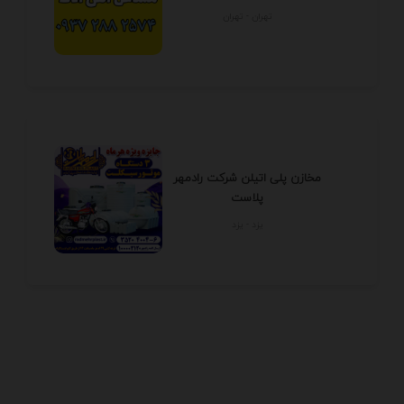
تهران - تهران
مخازن پلی اتیلن شرکت رادمهر
پلاست
يزد - يزد