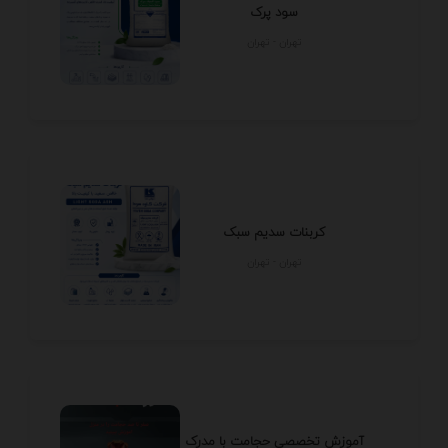
سود پرک
تهران - تهران
کربنات سدیم سبک
تهران - تهران
آموزش تخصصی حجامت با مدرک