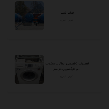
فیلتر شنی
تهران - تهران
تعمیرات تخصصی انواع لباسشویی
و ظرفشویی در منز...
تهران - تهران