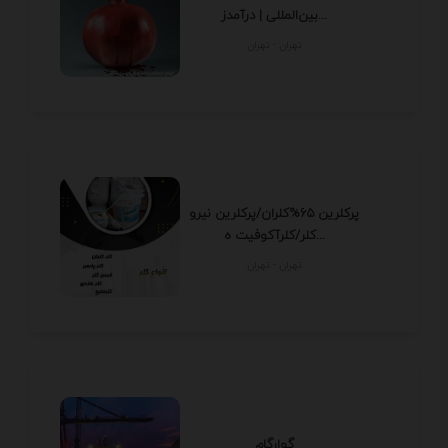
بین‌المللی | درآمدز...
تهران - تهران
پرکلرین 65%کلران/پرکلرین نیرو
کلر/کلرآکوفیت ه...
تهران - تهران
گوارگام