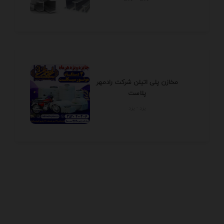
مخازن پلی اتیلن شرکت رادمهر
پلاست
يزد - يزد