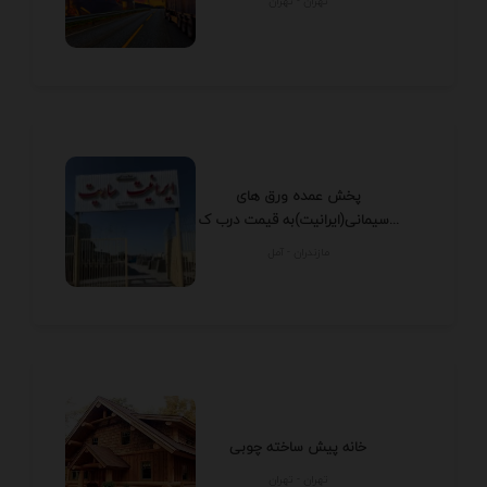
تهران - تهران
پخش عمده ورق های
سیمانی(ایرانیت)به قیمت درب ک...
مازندران - آمل
خانه پیش ساخته چوبی
تهران - تهران