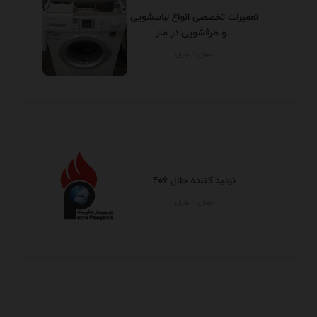
تعمیرات تخصصی انواع لباسشویی
و ظرفشویی در منز...
تهران - تهران
تولید کننده حلال 406
تهران - تهران