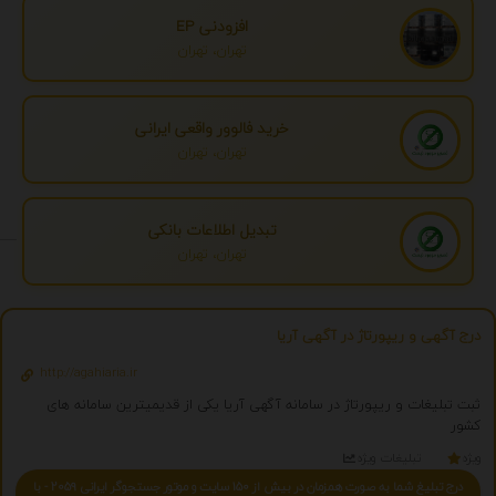
افزودنی EP
تهران، تهران
خرید فالوور واقعی ایرانی
تهران، تهران
تبدیل اطلاعات بانکی
تهران، تهران
درج آگهی و ریپورتاژ در آگهی آریا
http://agahiaria.ir
ثبت تبلیغات و ریپورتاژ در سامانه آگهی آریا یکی از قدیمیترین سامانه های
کشور
ویژه
تبلیغات ویژه
درج تبلیغ شما به صورت همزمان در بیش از 150 سایت و موتور جستجوگر ایرانی 2059 - با