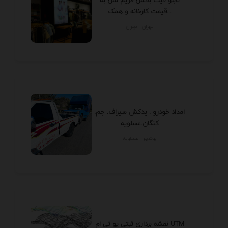
قیمت کارخانه و همک...
تهران - تهران
امداد خودرو . یدکش سیراف. جم.
کنگان.عسلویه
بوشهر - عسلويه
نقشه برداری ثبتی یو تی ام UTM