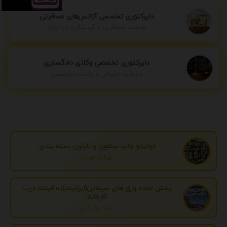
دایرکتوری تخصصی آژانس‌های مسافرتی
خدمات مسافرتی و گردشگری در ایران
دایرکتوری تخصصی وکلای دادگستری
مشاوره حقوقی و وکالت تخصصی
تولیدو چاپ سلفون و نایلون بسته بندی
تهران، تهران
پخش عمده ورق های سیمانی(ایرانیت)به قیمت درب
کارخانه
مازندران، آمل