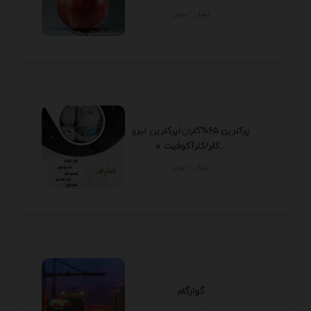
تهران - تهران
پرکلرین 65%کلران/پرکلرین نیرو
کلر/کلرآکوفیت ه...
تهران - تهران
گوارگام