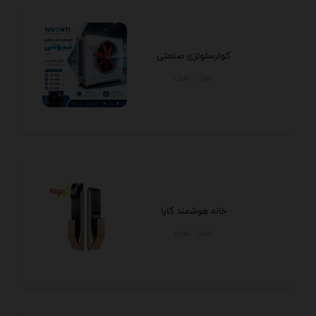
کولرسلولزی صنعتی
تهران - تهران
خانه هوشمند کایا
تهران - تهران