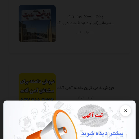
پخش عمده ورق های
سیمانی(ایرانیت)به قیمت درب ک...
مازندران - آمل
فروش خاص ترین دامنه آهن آلات
تهران - تهران
×