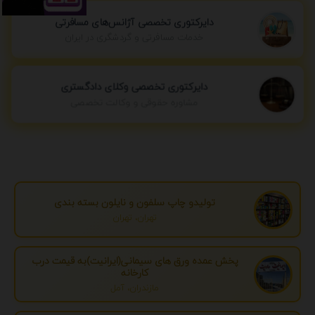
دایرکتوری تخصصی آژانس‌های مسافرتی
خدمات مسافرتی و گردشگری در ایران
دایرکتوری تخصصی وکلای دادگستری
مشاوره حقوقی و وکالت تخصصی
تولیدو چاپ سلفون و نایلون بسته بندی
تهران، تهران
پخش عمده ورق های سیمانی(ایرانیت)به قیمت درب
کارخانه
مازندران، آمل