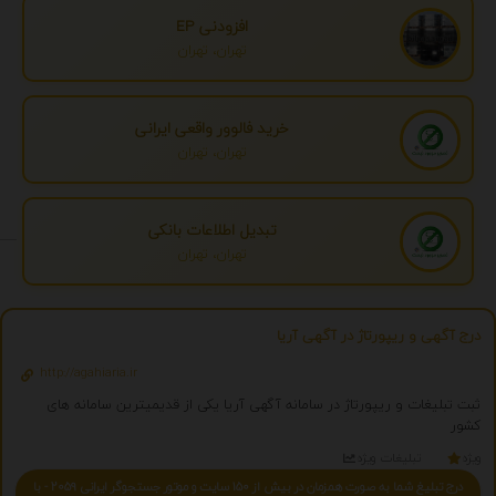
افزودنی EP
تهران، تهران
خرید فالوور واقعی ایرانی
تهران، تهران
تبدیل اطلاعات بانکی
تهران، تهران
درج آگهی و ریپورتاژ در آگهی آریا
http://agahiaria.ir
ثبت تبلیغات و ریپورتاژ در سامانه آگهی آریا یکی از قدیمیترین سامانه های
کشور
ویژه
تبلیغات ویژه
درج تبلیغ شما به صورت همزمان در بیش از 150 سایت و موتور جستجوگر ایرانی 2059 - با