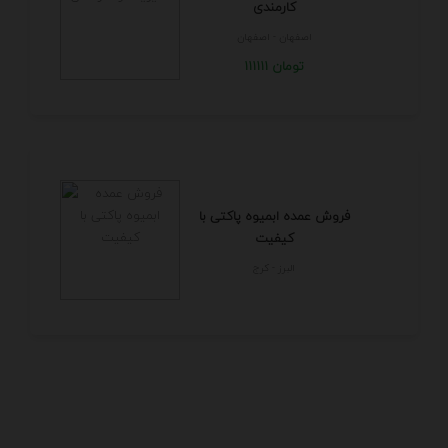
کارمندی
اصفهان - اصفهان
111111 تومان
فروش عمده ابمیوه پاکتی با
کیفیت
البرز - كرج