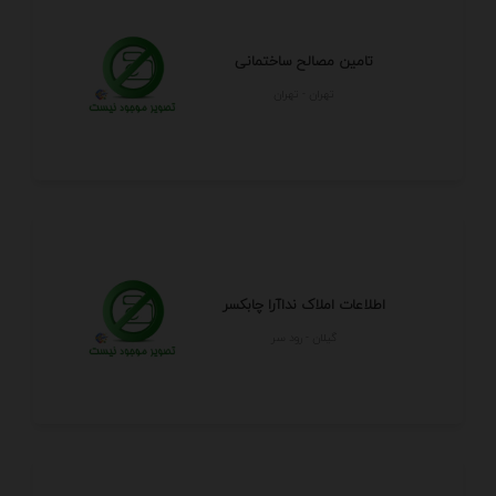
تامین مصالح ساختمانی
تهران - تهران
اطلاعات املاک نداآرا چابکسر
گيلان - رود سر