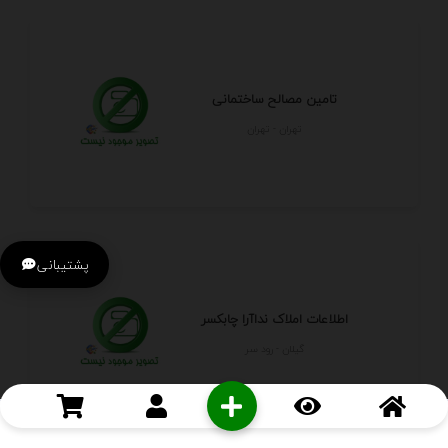
تامین مصالح ساختمانی
تهران - تهران
پشتیبانی
اطلاعات املاک نداآرا چابکسر
گيلان - رود سر