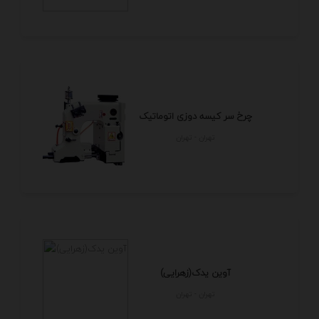
چرخ سر کیسه دوزی اتوماتیک
تهران - تهران
آوین یدک(زهرایی)
تهران - تهران