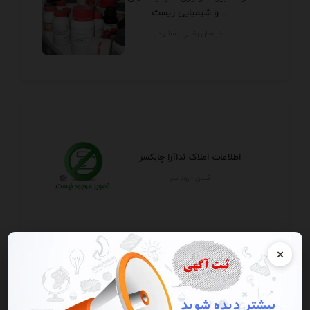
و شیمیایی زیست ...
خراسان رضوي - مشهد
اطلاعات املاک نداآرا چابکسر
گيلان - رود سر
×
چرخ سر کیسه دوزی اتوماتیک