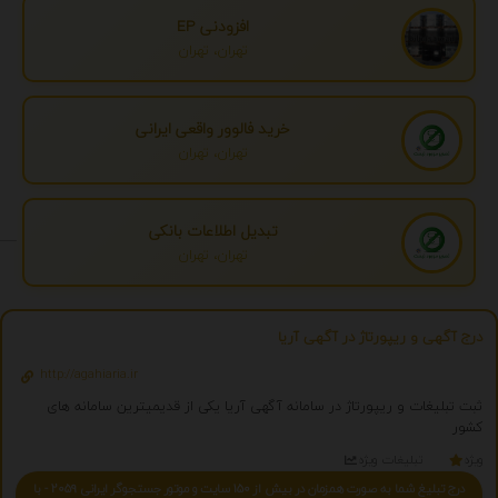
افزودنی EP
تهران، تهران
خرید فالوور واقعی ایرانی
تهران، تهران
تبدیل اطلاعات بانکی
تهران، تهران
درج آگهی و ریپورتاژ در آگهی آریا
http://agahiaria.ir
ثبت تبلیغات و ریپورتاژ در سامانه آگهی آریا یکی از قدیمیترین سامانه های
کشور
ویژه
تبلیغات ویژه
درج تبلیغ شما به صورت همزمان در بیش از 150 سایت و موتور جستجوگر ایرانی 2059 - با