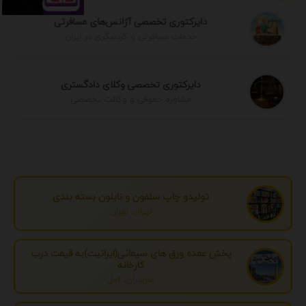
دایرکتوری تخصصی آژانس‌های مسافرتی
خدمات مسافرتی و گردشگری در ایران
دایرکتوری تخصصی وکلای دادگستری
مشاوره حقوقی و وکالت تخصصی
تولیدو چاپ سلفون و نایلون بسته بندی
تهران، تهران
پخش عمده ورق های سیمانی(ایرانیت)به قیمت درب
کارخانه
مازندران، آمل