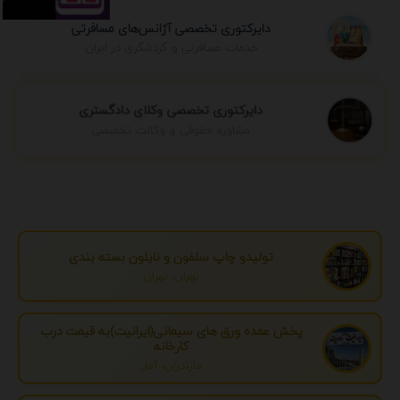
دایرکتوری تخصصی آژانس‌های مسافرتی
خدمات مسافرتی و گردشگری در ایران
دایرکتوری تخصصی وکلای دادگستری
مشاوره حقوقی و وکالت تخصصی
تولیدو چاپ سلفون و نایلون بسته بندی
تهران، تهران
پخش عمده ورق های سیمانی(ایرانیت)به قیمت درب
کارخانه
مازندران، آمل