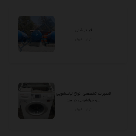
فیلتر شنی
تهران - تهران
تعمیرات تخصصی انواع لباسشویی
و ظرفشویی در منز...
تهران - تهران