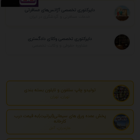
دایرکتوری تخصصی آژانس‌های مسافرتی
خدمات مسافرتی و گردشگری در ایران
دایرکتوری تخصصی وکلای دادگستری
مشاوره حقوقی و وکالت تخصصی
تولیدو چاپ سلفون و نایلون بسته بندی
تهران، تهران
پخش عمده ورق های سیمانی(ایرانیت)به قیمت درب
کارخانه
مازندران، آمل