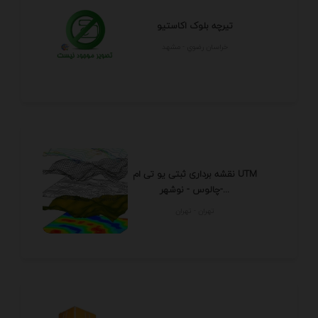
تیرچه بلوک اکاستیو
خراسان رضوي - مشهد
نقشه برداری ثبتی یو تی ام UTM
چالوس - نوشهر-...
تهران - تهران