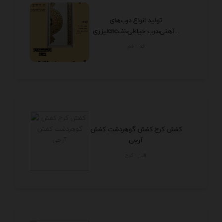
تولید انواع درب‌های
لیزریcncآهنی،درب حیاطی،نف...
قم - قم
کفش کرج کفش گوهردشت کفش
آرجی
البرز - كرج