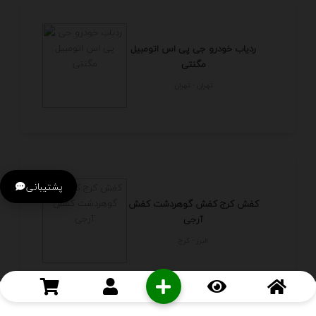
ردیاب خودرو جی پی اس اتومبیل
مگنتی
تهران - تهران
پشتیبانی
کفش کرج کفش گوهردشت کفش
آرجی
البرز - كرج