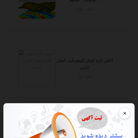
تهران - تهران
کفش کرج کفش گوهردشت کفش
آرجی
البرز - كرج
×
فروش خاص ترین دامنه آهن آلات