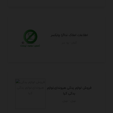
اطلاعات املاک نداآرا چابکسر
گيلان - رود سر
فروش لوازم یدکی هیوندای,لوازم
یدکی کیا
تهران - تهران