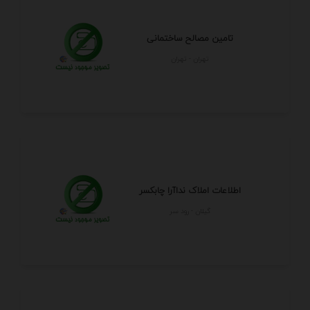
تامین مصالح ساختمانی
تهران - تهران
اطلاعات املاک نداآرا چابکسر
گيلان - رود سر