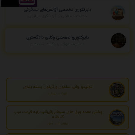
دایرکتوری تخصصی آژانس‌های مسافرتی
خدمات مسافرتی و گردشگری در ایران
دایرکتوری تخصصی وکلای دادگستری
مشاوره حقوقی و وکالت تخصصی
تولیدو چاپ سلفون و نایلون بسته بندی
تهران، تهران
پخش عمده ورق های سیمانی(ایرانیت)به قیمت درب
کارخانه
مازندران، آمل