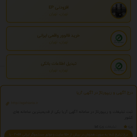
افزودنی EP
تهران، تهران
خرید فالوور واقعی ایرانی
تهران، تهران
تبدیل اطلاعات بانکی
تهران، تهران
درج آگهی و ریپورتاژ در آگهی آریا
http://agahiaria.ir
ثبت تبلیغات و ریپورتاژ در سامانه آگهی آریا یکی از قدیمیترین سامانه های
کشور
ویژه
تبلیغات ویژه
درج تبلیغ شما به صورت همزمان در بیش از 150 سایت و موتور جستجوگر ایرانی 2059 - با