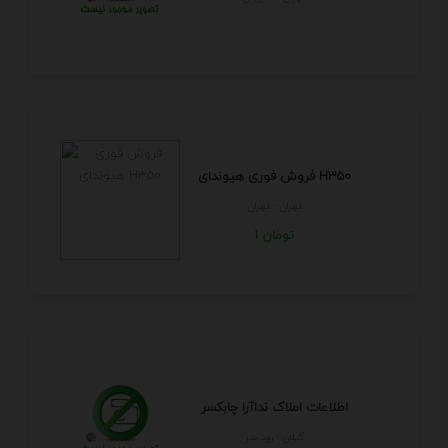
فروش فوری هیوندای H350
تهران - تهران
1 تومان
اطلاعات املاک نداآرا چابکسر
گيلان - رود سر