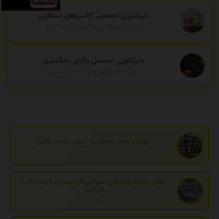
دایرکتوری تخصصی آژانس‌های مسافرتی
خدمات مسافرتی و گردشگری در ایران
دایرکتوری تخصصی وکلای دادگستری
مشاوره حقوقی و وکالت تخصصی
تولیدو چاپ سلفون و نایلون بسته بندی
تهران، تهران
پخش عمده ورق های سیمانی(ایرانیت)به قیمت درب
کارخانه
مازندران، آمل