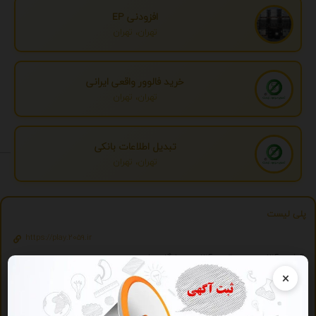
افزودنی EP
تهران، تهران
خرید فالوور واقعی ایرانی
تهران، تهران
تبدیل اطلاعات بانکی
تهران، تهران
پلی لیست
https://play.2059.ir
آرشیو آنلاین موسیقی - آنلاین و رایگان بشنوید.
×
ویژه
تبلیغات ویژه
درج تبلیغ شما به صورت همزمان در بیش از 150 سایت و موتور جستجوگر ایرانی 2059 - با
یک تیر چندین نشان بزنید