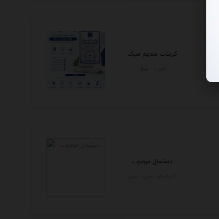
کربنات سدیم سبک
تهران - تهران
دستمال مرطوب
آذربايجان شرقي - تبريز