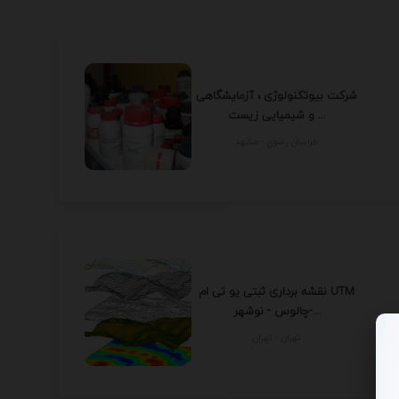
شرکت بیوتکنولوژی ، آزمایشگاهی
و شیمیایی زیست ...
خراسان رضوي - مشهد
نقشه برداری ثبتی یو تی ام UTM
چالوس - نوشهر-...
تهران - تهران