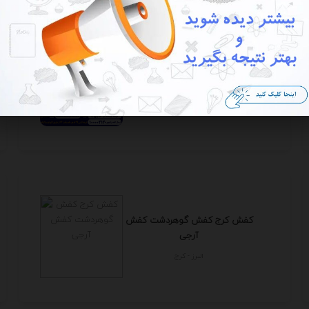
مخازن پلی اتیلن شرکت رادمهر
پلاست
يزد - يزد
کفش کرج کفش گوهردشت کفش
آرجی
البرز - كرج