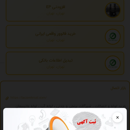
افزودنی EP
تهران، تهران
خرید فالوور واقعی ایرانی
تهران، تهران
تبدیل اطلاعات بانکی
تهران، تهران
بازار اتصال
https://bazaretesal.com/
خرید لوله و اتصالات ، شیرآلات برنجی و چدنی ، لوله آب ، لوله مانیسمان
02166644999
09125081351
×
ویژه
تبلیغات ویژه
درج تبلیغ شما به صورت همزمان در بیش از 150 سایت و موتور جستجوگر ایرانی 2059 - با