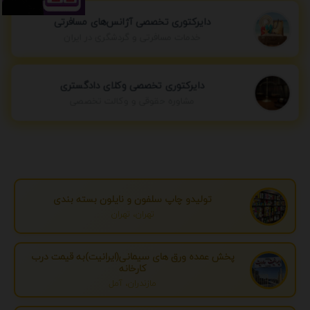
دایرکتوری تخصصی آژانس‌های مسافرتی
خدمات مسافرتی و گردشگری در ایران
دایرکتوری تخصصی وکلای دادگستری
مشاوره حقوقی و وکالت تخصصی
تولیدو چاپ سلفون و نایلون بسته بندی
تهران، تهران
پخش عمده ورق های سیمانی(ایرانیت)به قیمت درب
کارخانه
مازندران، آمل