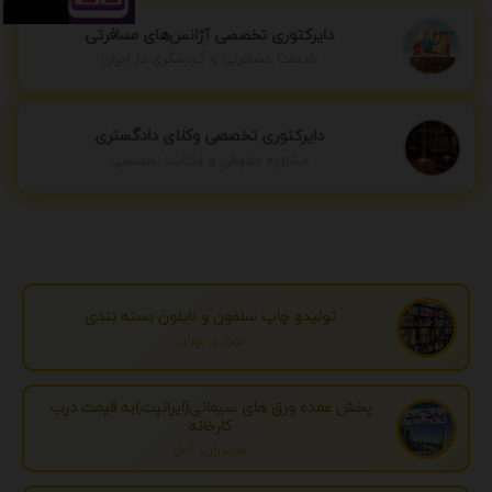
دایرکتوری تخصصی آژانس‌های مسافرتی
خدمات مسافرتی و گردشگری در ایران
دایرکتوری تخصصی وکلای دادگستری
مشاوره حقوقی و وکالت تخصصی
تولیدو چاپ سلفون و نایلون بسته بندی
تهران، تهران
پخش عمده ورق های سیمانی(ایرانیت)به قیمت درب
کارخانه
مازندران، آمل