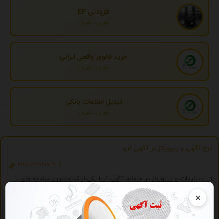
افزودنی EP
تهران، تهران
خرید فالوور واقعی ایرانی
تهران، تهران
تبدیل اطلاعات بانکی
تهران، تهران
درج آگهی و ریپورتاژ در آگهی آریا
http://agahiaria.ir
ثبت تبلیغات و ریپورتاژ در سامانه آگهی آریا یکی از قدیمیترین سامانه های
کشور
×
ویژه
تبلیغات ویژه
درج تبلیغ شما به صورت همزمان در بیش از 150 سایت و موتور جستجوگر ایرانی 2059 - با