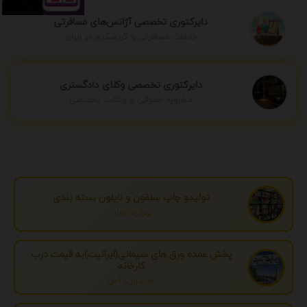
دایرکتوری تخصصی آژانس‌های مسافرتی
خدمات مسافرتی و گردشگری در ایران
دایرکتوری تخصصی وکلای دادگستری
مشاوره حقوقی و وکالت تخصصی
تولیدو چاپ سلفون و نایلون بسته بندی
تهران، تهران
پخش عمده ورق های سیمانی(ایرانیت)به قیمت درب
کارخانه
مازندران، آمل