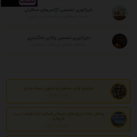
دایرکتوری تخصصی آژانس‌های مسافرتی
خدمات مسافرتی و گردشگری در ایران
دایرکتوری تخصصی وکلای دادگستری
مشاوره حقوقی و وکالت تخصصی
تولیدو چاپ سلفون و نایلون بسته بندی
تهران، تهران
پخش عمده ورق های سیمانی(ایرانیت)به قیمت درب
کارخانه
مازندران، آمل