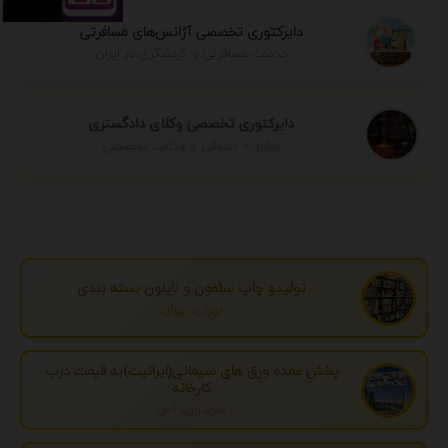
دایرکتوری تخصصی آژانس‌های مسافرتی
خدمات مسافرتی و گردشگری در ایران
دایرکتوری تخصصی وکلای دادگستری
مشاوره حقوقی و وکالت تخصصی
تولیدو چاپ سلفون و نایلون بسته بندی
تهران، تهران
پخش عمده ورق های سیمانی(ایرانیت)به قیمت درب
کارخانه
مازندران، آمل