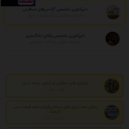
دایرکتوری تخصصی آژانس‌های مسافرتی
خدمات مسافرتی و گردشگری در ایران
دایرکتوری تخصصی وکلای دادگستری
مشاوره حقوقی و وکالت تخصصی
تولیدو چاپ سلفون و نایلون بسته بندی
تهران، تهران
پخش عمده ورق های سیمانی(ایرانیت)به قیمت درب
کارخانه
مازندران، آمل