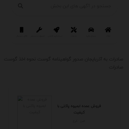
املاک
وسایل نقلیه
خدمات
استخدام و کاریابی
تجهیزات و صنعتی
کالای دیجیتال
سرگرمی و فر
صادرات به آذربایجان صدور گواهینامه گوست نحوه اخذ گوست
صادرات
فروش عمده ابمیوه پاکتی با
کیفیت
البرز - كرج