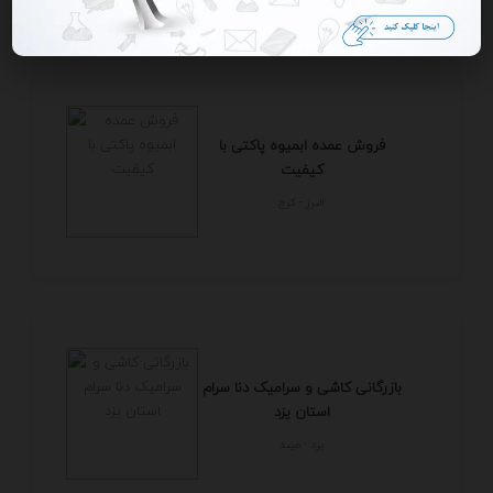
فروش عمده ابمیوه پاکتی با
کیفیت
البرز - كرج
بازرگانی کاشی و سرامیک دنا سرام
استان یزد
يزد - ميبد