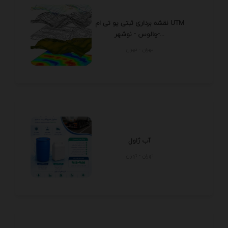
نقشه برداری ثبتی یو تی ام UTM
چالوس - نوشهر-...
تهران - تهران
آب ژاول
تهران - تهران