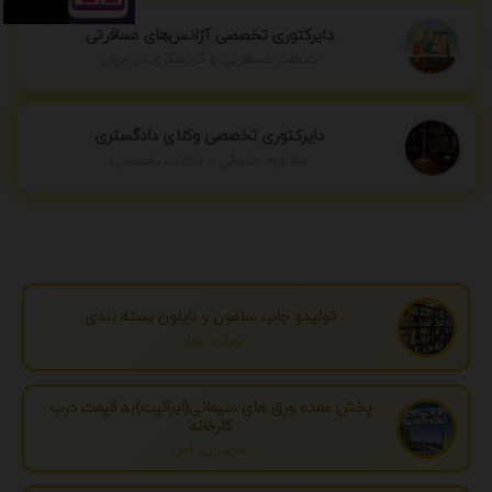
دایرکتوری تخصصی آژانس‌های مسافرتی
خدمات مسافرتی و گردشگری در ایران
دایرکتوری تخصصی وکلای دادگستری
مشاوره حقوقی و وکالت تخصصی
تولیدو چاپ سلفون و نایلون بسته بندی
تهران، تهران
پخش عمده ورق های سیمانی(ایرانیت)به قیمت درب
کارخانه
مازندران، آمل