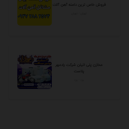
فروش خاص ترین دامنه آهن آلات
تهران - تهران
مخازن پلی اتیلن شرکت رادمهر
پلاست
يزد - يزد