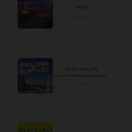
گوارگام
تهران - تهران
پخش عمده ورق های
سیمانی(ایرانیت)به قیمت درب ک...
مازندران - آمل