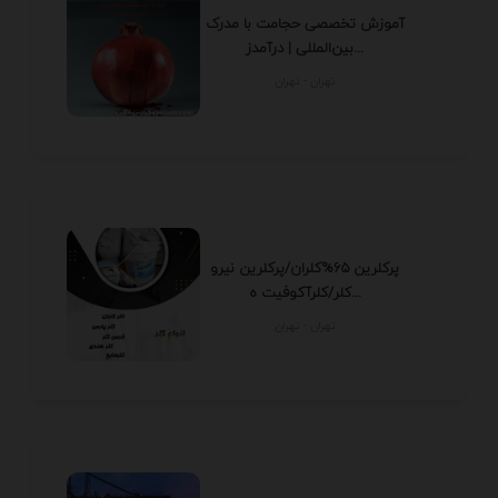
آموزش تخصصی حجامت با مدرک
بین‌المللی | درآمدز...
تهران - تهران
پرکلرین 65%کلران/پرکلرین نیرو
کلر/کلرآکوفیت ه...
تهران - تهران