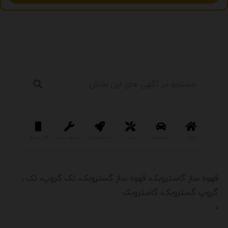
املاک
وسایل نقلیه
خدمات
استخدام و کاریابی
تجهیزات و صنعتی
کالای دیجیتال
سرگرمی و فر
، قهوه ساز گاستروبک، قهوه ساز گستروبک، تک گروپ، تک
گروپ گستروبک، گاستروبک
،