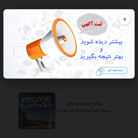
×
تسمه نقاله بارگیری ،رولیک و سایر
تجهیزات نوار...
تهران - تهران
پخش عمده ورق های
سیمانی(ایرانیت)به قیمت درب ک...
مازندران - آمل