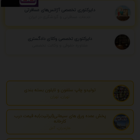
دایرکتوری تخصصی آژانس‌های مسافرتی
خدمات مسافرتی و گردشگری در ایران
دایرکتوری تخصصی وکلای دادگستری
مشاوره حقوقی و وکالت تخصصی
تولیدو چاپ سلفون و نایلون بسته بندی
تهران، تهران
پخش عمده ورق های سیمانی(ایرانیت)به قیمت درب
کارخانه
مازندران، آمل