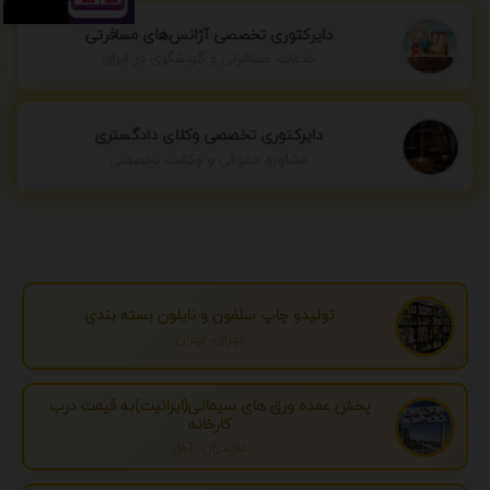
دایرکتوری تخصصی آژانس‌های مسافرتی
خدمات مسافرتی و گردشگری در ایران
دایرکتوری تخصصی وکلای دادگستری
مشاوره حقوقی و وکالت تخصصی
تولیدو چاپ سلفون و نایلون بسته بندی
تهران، تهران
پخش عمده ورق های سیمانی(ایرانیت)به قیمت درب
کارخانه
مازندران، آمل