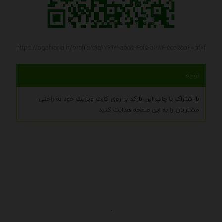
https://agahiaria.ir/profile/c9a97693-ab55-4cf5-a284-5ca55a60bf0f
توجه
با اشتراک یا چاپ این بارکد بر روی کارت ویزیت خود به راحتی
مشتریان را به این صفحه هدایت کنید
.