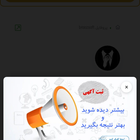
پروفایل broozsoft
×
0
آگهی