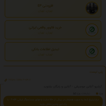
افزودنی EP
تهران، تهران
خرید فالوور واقعی ایرانی
تهران، تهران
تبدیل اطلاعات بانکی
تهران، تهران
پلی لیست
https://play.2059.ir
آرشیو آنلاین موسیقی - آنلاین و رایگان بشنوید.
ویژه
تبلیغات ویژه
درج تبلیغ شما به صورت همزمان در بیش از 150 سایت و موتور جستجوگر ایرانی 2059 - با
یک تیر چندین نشان بزنید