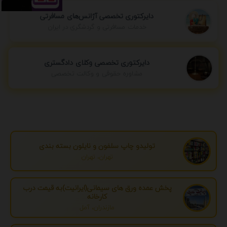
دایرکتوری تخصصی آژانس‌های مسافرتی
خدمات مسافرتی و گردشگری در ایران
دایرکتوری تخصصی وکلای دادگستری
مشاوره حقوقی و وکالت تخصصی
تولیدو چاپ سلفون و نایلون بسته بندی
تهران، تهران
پخش عمده ورق های سیمانی(ایرانیت)به قیمت درب
کارخانه
مازندران، آمل