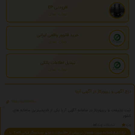
افزودنی EP
تهران، تهران
خرید فالوور واقعی ایرانی
تهران، تهران
تبدیل اطلاعات بانکی
تهران، تهران
درج آگهی و ریپورتاژ در آگهی آریا
http://agahiaria.ir
ثبت تبلیغات و ریپورتاژ در سامانه آگهی آریا یکی از قدیمیترین سامانه های
کشور
ویژه
تبلیغات ویژه
درج تبلیغ شما به صورت همزمان در بیش از 150 سایت و موتور جستجوگر ایرانی 2059 - با