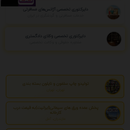
دایرکتوری تخصصی آژانس‌های مسافرتی
خدمات مسافرتی و گردشگری در ایران
دایرکتوری تخصصی وکلای دادگستری
مشاوره حقوقی و وکالت تخصصی
تولیدو چاپ سلفون و نایلون بسته بندی
تهران، تهران
پخش عمده ورق های سیمانی(ایرانیت)به قیمت درب
کارخانه
مازندران، آمل