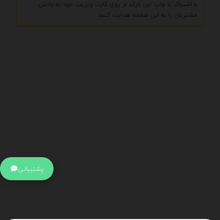
با اشتراک یا چاپ این بارکد بر روی کارت ویزیت خود به راحتی
مشتریان را به این صفحه هدایت کنید
.
اطلاعات تماس
آدرس:
جهت ارتباط با پشتیبانی بر روی آیکن کنار صفحه سایت
پشتیبانی
کلیک کنید تا همان لحطه به پشتیبان متصل شوید .
تلفن:
برای تماس با کارشناسان از ساعت 9 صبح تا 15 عصر از طریق چت آنلاین
در کنار صفحه ارتباط برقرار کنید