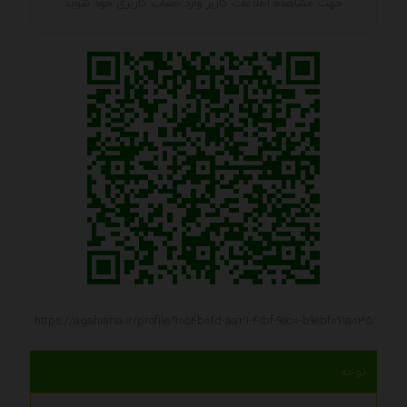
جهت مشاهده اطلاعات کاربر وارد حساب کاربری خود شوید
https://agahiaria.ir/profile/9054b0fd-aa21-41bf-9ec0-b9ebf091a035
توجه