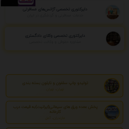
دایرکتوری تخصصی آژانس‌های مسافرتی
خدمات مسافرتی و گردشگری در ایران
دایرکتوری تخصصی وکلای دادگستری
مشاوره حقوقی و وکالت تخصصی
تولیدو چاپ سلفون و نایلون بسته بندی
تهران، تهران
پخش عمده ورق های سیمانی(ایرانیت)به قیمت درب
کارخانه
مازندران، آمل