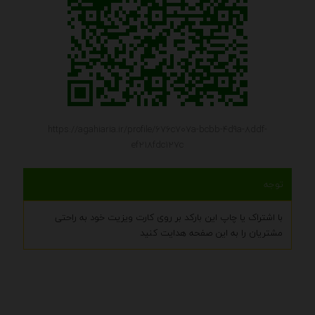
https://agahiaria.ir/profile/676c707a-bcbb-4d9a-8ddf-
ef218fdc127c
توجه
با اشتراک یا چاپ این بارکد بر روی کارت ویزیت خود به راحتی
مشتریان را به این صفحه هدایت کنید