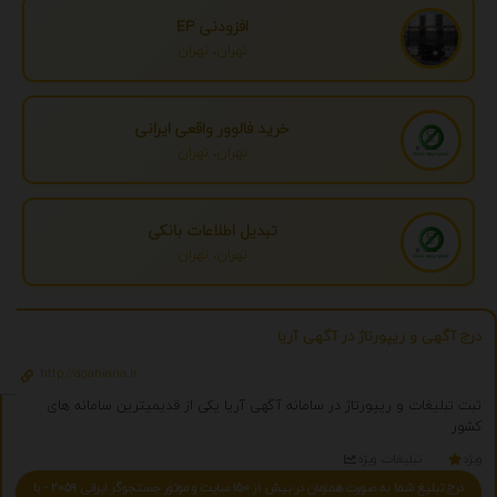
افزودنی EP
تهران، تهران
خرید فالوور واقعی ایرانی
تهران، تهران
تبدیل اطلاعات بانکی
تهران، تهران
درج آگهی و ریپورتاژ در آگهی آریا
http://agahiaria.ir
ثبت تبلیغات و ریپورتاژ در سامانه آگهی آریا یکی از قدیمیترین سامانه های
کشور
ویژه
تبلیغات ویژه
درج تبلیغ شما به صورت همزمان در بیش از 150 سایت و موتور جستجوگر ایرانی 2059 - با