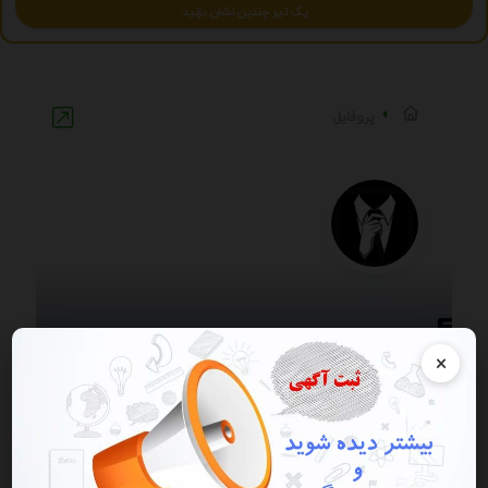
یک تیر چندین نشان بزنید
پروفایل
×
1
آگهی