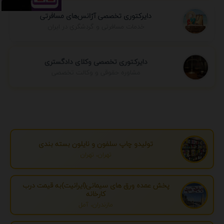
دایرکتوری تخصصی آژانس‌های مسافرتی
خدمات مسافرتی و گردشگری در ایران
دایرکتوری تخصصی وکلای دادگستری
مشاوره حقوقی و وکالت تخصصی
تولیدو چاپ سلفون و نایلون بسته بندی
تهران، تهران
پخش عمده ورق های سیمانی(ایرانیت)به قیمت درب
کارخانه
مازندران، آمل