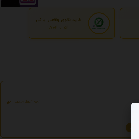
خرید فالوور واقعی ایرانی
تهران، تهران
https://play.2059.ir