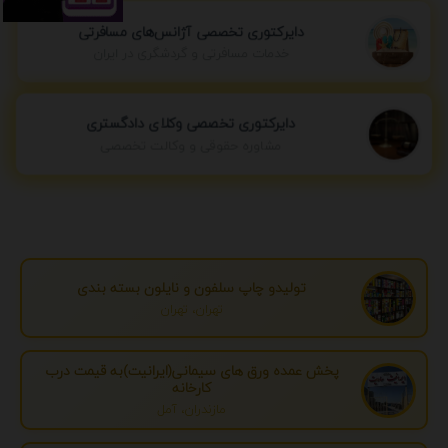
دایرکتوری تخصصی آژانس‌های مسافرتی
خدمات مسافرتی و گردشگری در ایران
دایرکتوری تخصصی وکلای دادگستری
مشاوره حقوقی و وکالت تخصصی
تولیدو چاپ سلفون و نایلون بسته بندی
تهران، تهران
پخش عمده ورق های سیمانی(ایرانیت)به قیمت درب
کارخانه
مازندران، آمل